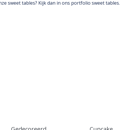
nze sweet tables? Kijk dan in ons
portfolio sweet tables
.
Gedecoreerd
Cupcake