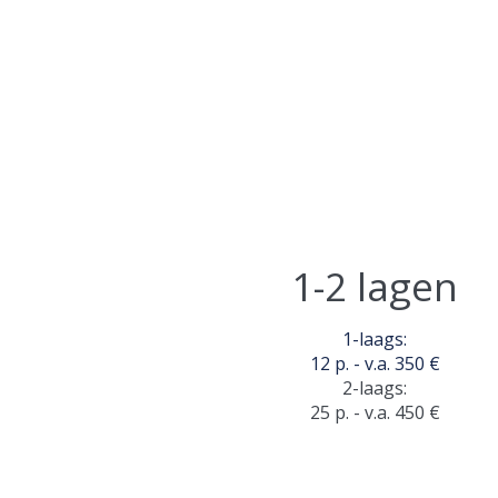
1-2 lagen
1-laags:
12 p. - v.a. 350 €
2-laags:
25 p. - v.a. 450 €