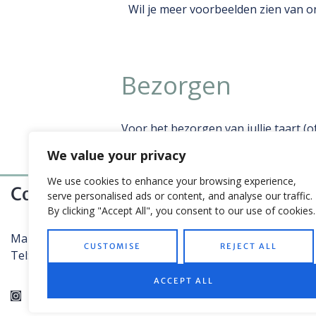
Wil je meer voorbeelden zien van o
Bezorgen
Voor het bezorgen van jullie taart (
gerekend vanaf onze studio in Amers
We value your privacy
styling) ophalen. In dat geval reken
We use cookies to enhance your browsing experience,
Contact
serve personalised ads or content, and analyse our traffic.
By clicking "Accept All", you consent to our use of cookies.
Mail:
Contactformulier
CUSTOMISE
REJECT ALL
Tel: 06 11 87 57 47
ACCEPT ALL