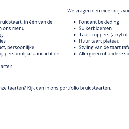
We vragen een meerprijs vo
ruidstaart, in één van de
Fondant bekleding
n ons menu
Suikerbloemen
ng
Taart toppers (acryl o
ies
Huur taart plateau
ct, persoonlijke
Styling van de taart taf
j, persoonlijke aandacht en
Allergieën of andere s
aarten
nze taarten? Kijk dan in ons
portfolio bruidstaarten
.