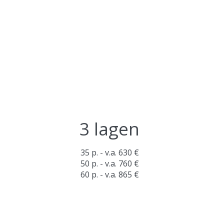
3 lagen
35 p. - v.a. 630 €
50 p. - v.a. 760 €
60 p. - v.a. 865 €