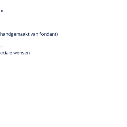
or:
f handgemaakt van fondant)
el
peciale wensen