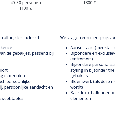
40-50 personen
1300 €
1100 €
 all-in, dus inclusief:
We vragen een meerprijs vo
 keuze
Aansnijtaart (meestal m
an de gebakjes, passend bij
Bijzondere en exclusi
(entremets)
Bijzondere personalisa
loft
styling in bijzonder th
ng materialen
gebakjes
ct, persoonlijke
Bloemwerk (als deze nie
j, persoonlijke aandacht en
wordt)
Backdrop, ballonnenbo
 sweet tables
elementen