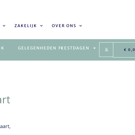
ZAKELIJK
OVER ONS
JK
GELEGENHEDEN
FEESTDAGEN
€
0,
art
aart,