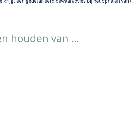
rijgt een gedetailleerd bewaaradvies bij het ophalen van d
en houden van …