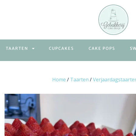
TAARTEN
CUPCAKES
CAKE POPS
S
Home
/
Taarten
/
Verjaardagstaarte