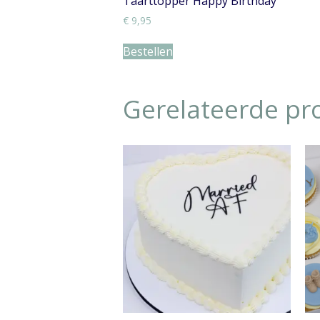
Taarttopper Happy Birthday
€
9,95
Bestellen
Gerelateerde pr