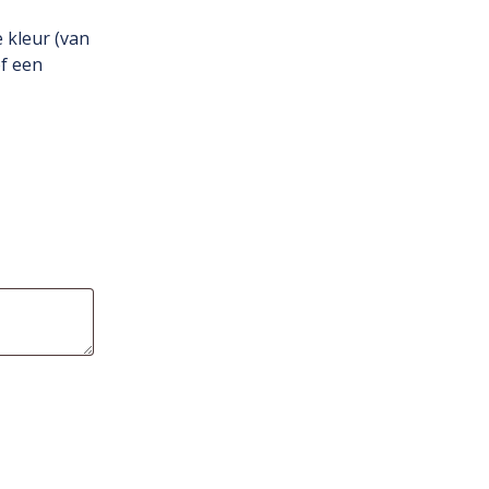
 kleur (van
of een