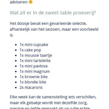
adviseren
Wat zit er in de sweet table proeverij?
Het doosje bevat een gevarieerde selectie,
afhankelijk van het seizoen, maar een voorbeeld
is:
1x mini cupcake
1x cake pop
1x mousse taartje
1x mini tartelette
1x mini pavlova
1x mini magnum
1x brownie bite
1x blondie bite
2x macarons
Elke week kan de samenstelling iets verschillen,
maar elk gebakje wordt met dezelfde zorg,
precisie en liefde gemaakt als op jullie echte