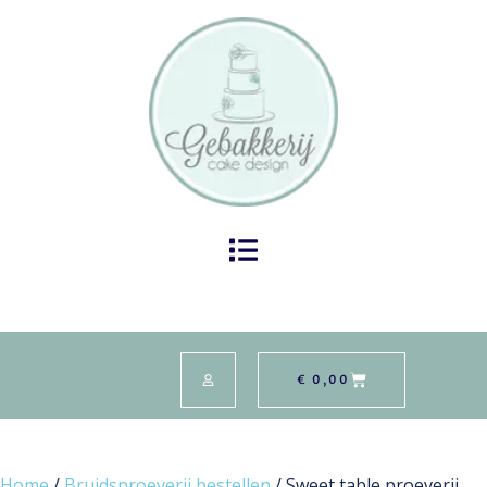
€
0,00
Home
/
Bruidsproeverij bestellen
/ Sweet table proeverij