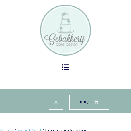
€
0,00
Home
/
Sweet Mail
/ Luxe naam koekjes