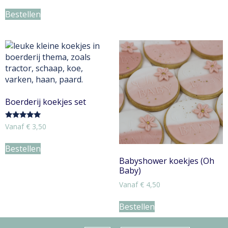
Bestellen
Boerderij koekjes set
Gewaardeerd
Vanaf
€
3,50
5.00
uit 5
Bestellen
Babyshower koekjes (Oh
Baby)
Vanaf
€
4,50
Bestellen