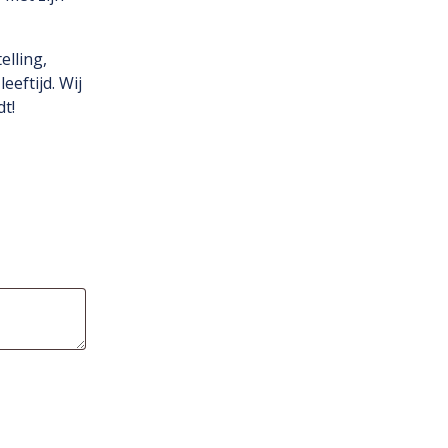
elling,
eeftijd. Wij
t!