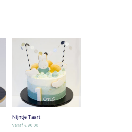
Nijntje Taart
Vanaf
€
90,00