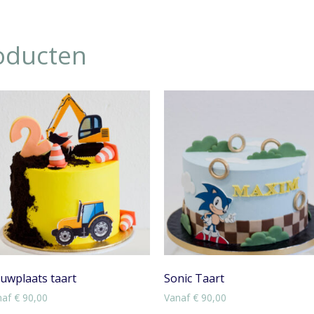
oducten
uwplaats taart
Sonic Taart
naf
€
90,00
Vanaf
€
90,00