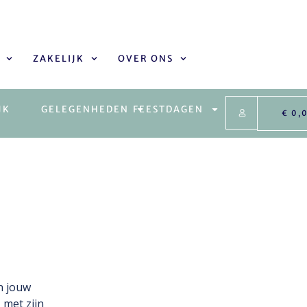
ZAKELIJK
OVER ONS
JK
GELEGENHEDEN
FEESTDAGEN
€
0,
n jouw
 met zijn