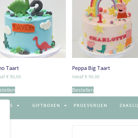
no Taart
Peppa Big Taart
naf
€
90,00
Vanaf
€
90,00
stellen
Bestellen
WEETS
GIFTBOXEN
PROEVERIJEN
ZAKELI