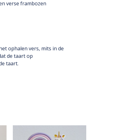
e en verse frambozen
het ophalen vers, mits in de
at de taart op
e taart.