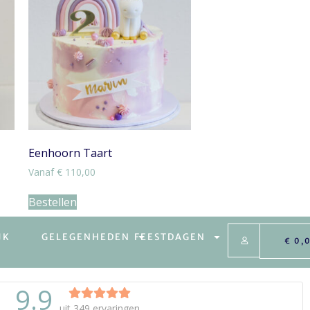
Eenhoorn Taart
Vanaf
€
110,00
Bestellen
JK
GELEGENHEDEN
FEESTDAGEN
€
0,