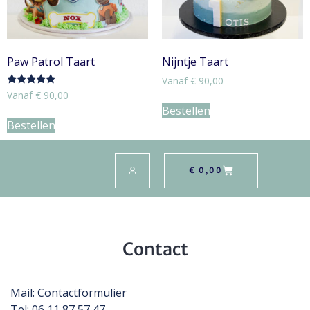
Paw Patrol Taart
Nijntje Taart
Vanaf
€
90,00
Gewaardeerd
Vanaf
€
90,00
5.00
Bestellen
uit 5
Bestellen
€
0,00
Contact
Mail:
Contactformulier
Tel: 06 11 87 57 47