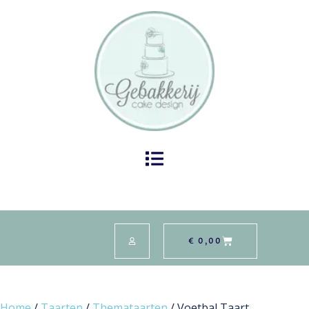
€
0,00
Home
/
Taarten
/
Themataarten
/ Voetbal Taart