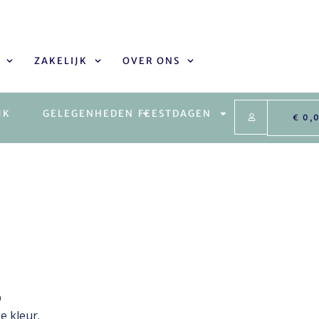
ZAKELIJK
OVER ONS
JK
GELEGENHEDEN
FEESTDAGEN
€
0,
D
e kleur.