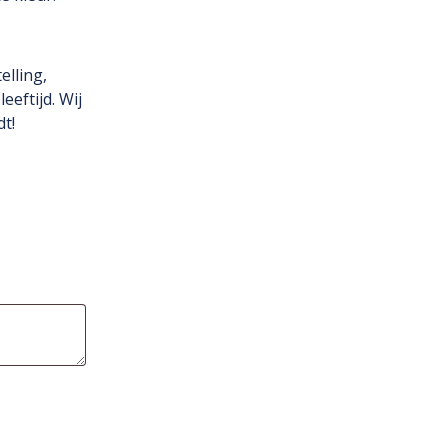
elling,
eeftijd. Wij
t!