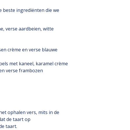
e beste ingrediënten die we
me, verse aardbeien, witte
ssen crème en verse blauwe
ppels met kaneel, karamel crème
e en verse frambozen
het ophalen vers, mits in de
at de taart op
e taart.