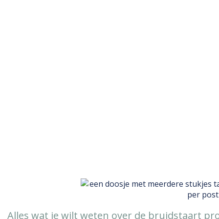
eindejaardsgeschenk
Exploring topics, sharing perspectives, and igniting
conversations in a journey through ideas
Alles wat je wilt weten over de bruidstaart pro