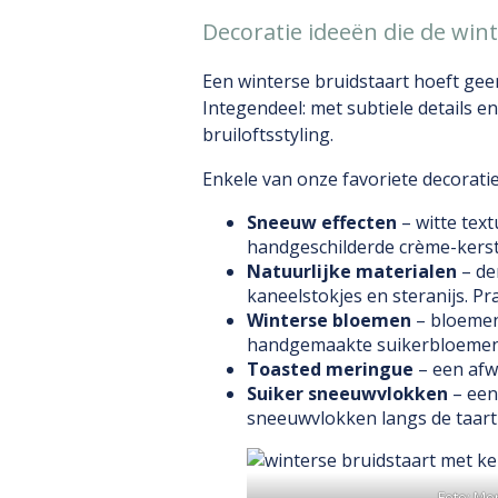
Decoratie ideeën die de win
Een winterse bruidstaart hoeft geen
Integendeel: met subtiele details en
bruiloftsstyling.
Enkele van onze favoriete decorati
Sneeuw effecten
– witte text
handgeschilderde crème-kerst
Natuurlijke materialen
– de
kaneelstokjes en steranijs. Pr
Winterse bloemen
– bloemen
handgemaakte suikerbloemen, af
Toasted meringue
– een afw
Suiker sneeuwvlokken
– een
sneeuwvlokken langs de taart
Foto: Mo