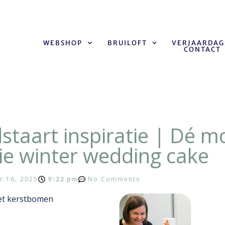
WEBSHOP
BRUILOFT
VERJAARDAG
CONTACT
Home
Blog
Winterse bruidstaa
staart inspiratie | Dé m
llie winter wedding cake
r 16, 2025
No Comments
9:22 pm