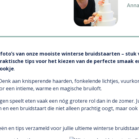
Anna
én foto’s van onze mooiste winterse bruidstaarten – stu
praktische tips voor het kiezen van de perfecte smaak 
rookje
.
! Denk aan knisperende haarden, fonkelende lichtjes, vuurko
oor een intieme, warme en magische bruiloft.
dagen speelt eten vaak een nóg grotere rol dan in de zomer. 
n en een bruidstaart die niet alleen prachtig oogt, maar oo
 en tips verzameld voor jullie ultieme winterse bruidstaar