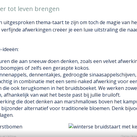
ter tot leven brengen
 uitgesproken thema-taart te zijn om toch de magie van het 
 verfijnde afwerkingen creëer je een luxe uitstraling die naad
e-ideeën:
uren die aan sneeuw doen denken, zoals een velvet afwerking
boompjes of zelfs een geraspte kokos.
nnenappels, dennentakjes, gedroogde sinaasappelschijven, 
achtig in combinatie met een semi-naked afwerking voor een 
 die ook terugkomen in het bruidsboeket. We werken zowel
hankelijk van wat het beste past bij jullie bruiloft.
erking die doet denken aan marshmallows boven het kampvu
 bijzonder alternatief voor traditionele bloemen. Denk bijv
lagen.
n et Mine
Foto: Mo