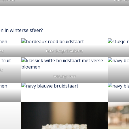
n in winterse sfeer?
ha
Foto: Serge Smulders
de
Foto: By Tess