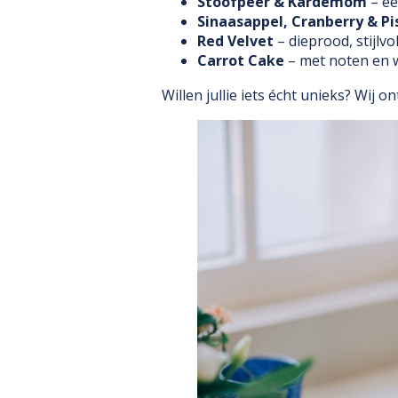
Stoofpeer & Kardemom
– ee
Sinaasappel, Cranberry & Pi
Red Velvet
– dieprood, stijlv
Carrot Cake
– met noten en w
Willen jullie iets écht unieks? Wij 