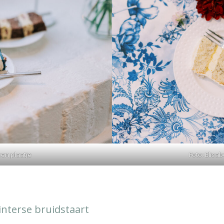
een plaatje
Foto: Elisa
interse bruidstaart