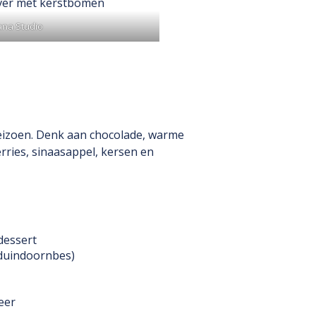
ana Studio
seizoen. Denk aan chocolade, warme
erries, sinaasappel, kersen en
dessert
 duindoornbes)
eer