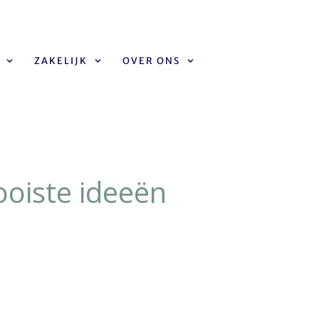
ZAKELIJK
OVER ONS
rt inspiratie | Dé mooiste ideeën & tips voor jullie winter
wedding cake
ooiste ideeën