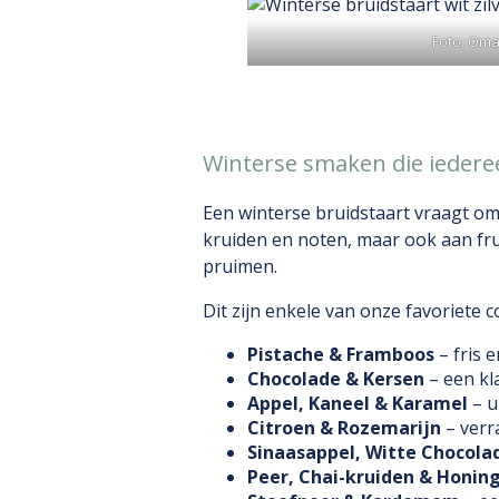
Foto: Oma
Winterse smaken die iederee
Een winterse bruidstaart vraagt om
kruiden en noten, maar ook aan fruit
pruimen.
Dit zijn enkele van onze favoriete 
Pistache & Framboos
– fris e
Chocolade & Kersen
– een kl
Appel, Kaneel & Karamel
– u
Citroen & Rozemarijn
– verr
Sinaasappel, Witte Chocol
Peer, Chai-kruiden & Honin