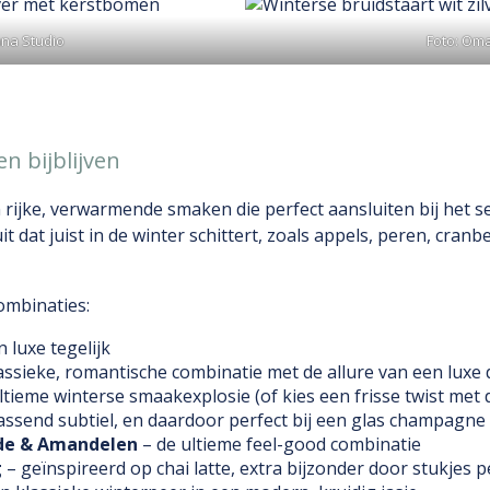
na Studio
Foto: Om
n bijblijven
 rijke, verwarmende smaken die perfect aansluiten bij het 
 dat juist in de winter schittert, zoals appels, peren, cranb
combinaties:
n luxe tegelijk
assieke, romantische combinatie met de allure van een luxe 
ltieme winterse smaakexplosie (of kies een frisse twist met
assend subtiel, en daardoor perfect bij een glas champagne
ade & Amandelen
– de ultieme feel-good combinatie
g
– geïnspireerd op chai latte, extra bijzonder door stukjes p