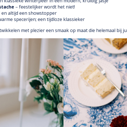
n klassieke winterpeer in een modern, kruidig jasje
stache
– feestelijker wordt het niet!
ol en altijd een showstopper
arme specerijen; een tijdloze klassieker
ontwikkelen met plezier een smaak op maat die helemaal bij jul