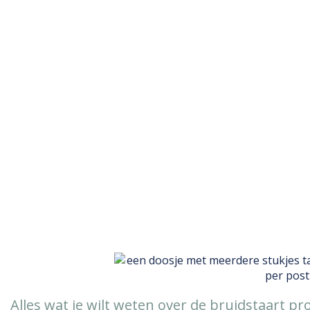
sinterklaascadeau
Exploring topics, sharing perspectives, and igniting
conversations in a journey through ideas
Alles wat je wilt weten over de bruidstaart pro