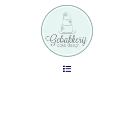
Blog
Home
Blog
Macarons met logo: relatiegeschenk dat écht
indruk maakt